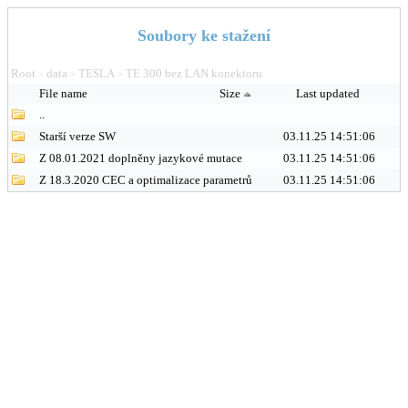
Soubory ke stažení
Root
data
TESLA
TE 300 bez LAN konektoru
>
>
>
File name
Size
Last updated
..
Starší verze SW
03.11.25 14:51:06
Z 08.01.2021 doplněny jazykové mutace
03.11.25 14:51:06
Z 18.3.2020 CEC a optimalizace parametrů
03.11.25 14:51:06