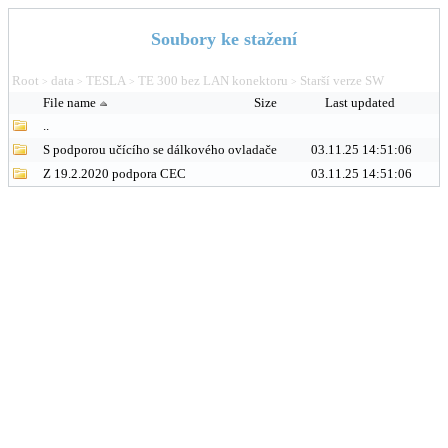
Soubory ke stažení
Root
data
TESLA
TE 300 bez LAN konektoru
Starší verze SW
>
>
>
>
File name
Size
Last updated
..
S podporou učícího se dálkového ovladače
03.11.25 14:51:06
Z 19.2.2020 podpora CEC
03.11.25 14:51:06