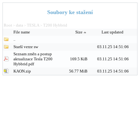
Soubory ke stažení
Root
data
TESLA
T200 Hybbrid
>
>
>
File name
Size
Last updated
..
Starší verze sw
03.11.25 14:51:06
Seznam změn a postup
aktualizace Tesla T200
169.5 KiB
03.11.25 14:51:06
Hybbrid.pdf
KAON.zip
56.77 MiB
03.11.25 14:51:06