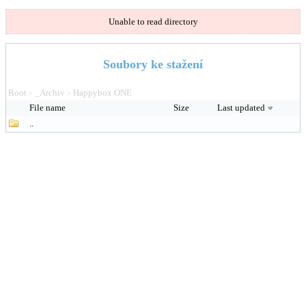
Unable to read directory
Soubory ke stažení
Root
_Archiv
Happybox ONE
>
>
File name
Size
Last updated
..