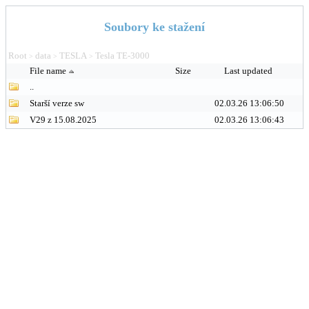
Soubory ke stažení
Root
data
TESLA
Tesla TE-3000
>
>
>
File name
Size
Last updated
..
Starší verze sw
02.03.26 13:06:50
V29 z 15.08.2025
02.03.26 13:06:43